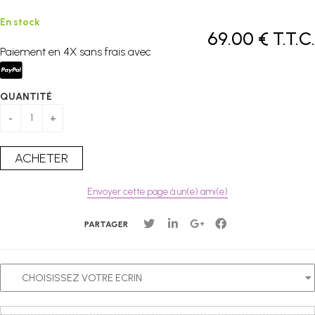
En stock
69
.00
€
T.T.C.
Paiement en 4X sans frais avec
QUANTITÉ
Envoyer cette page à un(e) ami(e)
PARTAGER