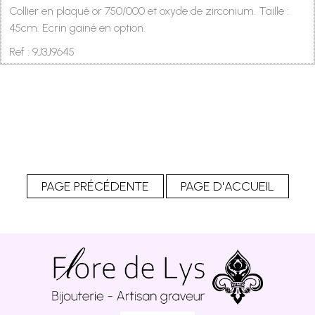
Collier en plaqué or 750/000 et oxyde de zirconium. Taille :
45cm. Ecrin gainé en option.
Ref : 9J3J9645