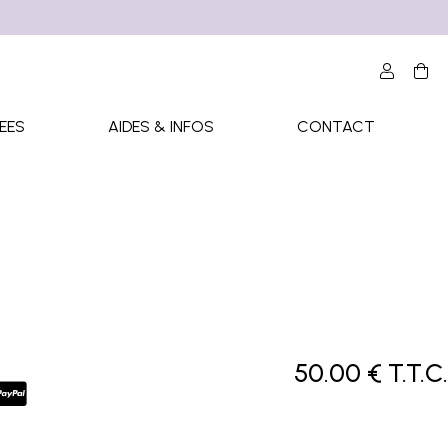
EES
AIDES & INFOS
CONTACT
50
.00
€
T.T.C.