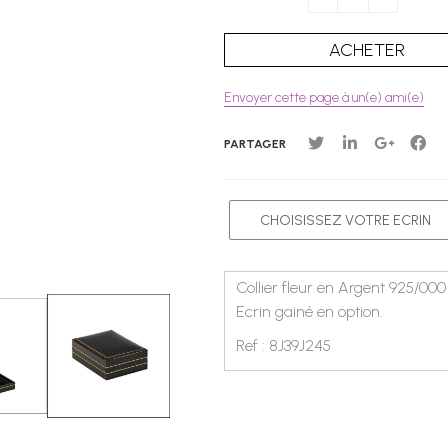
Envoyer cette page à un(e) ami(e)
PARTAGER
Collier fleur en Argent 925/000
Ecrin gainé en option.
Ref : 8J39J245