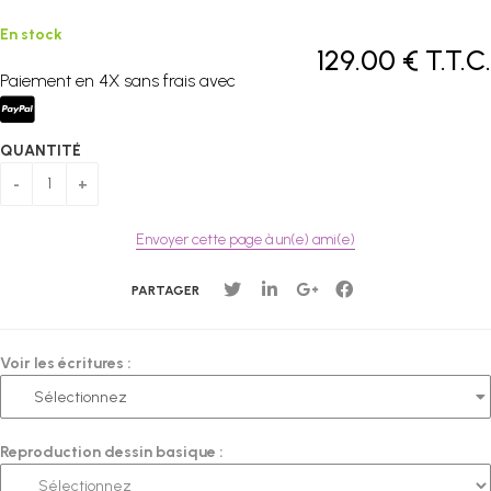
En stock
129
.00
€
T.T.C.
Paiement en 4X sans frais avec
QUANTITÉ
Envoyer cette page à un(e) ami(e)
PARTAGER
Voir les écritures :
Reproduction dessin basique :