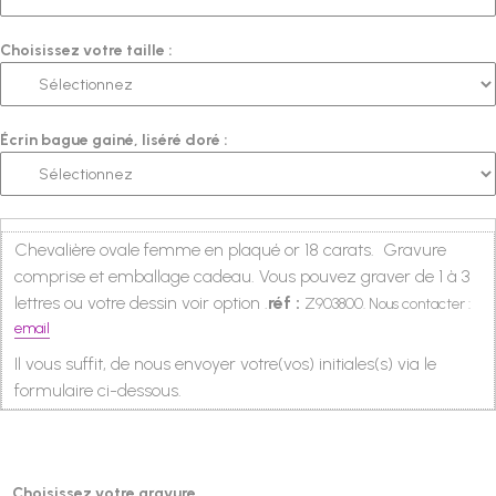
Choisissez votre taille :
Écrin bague gainé, liséré doré :
Chevalière ovale femme en plaqué or 18 carats. Gravure
comprise et emballage cadeau. Vous pouvez graver de 1 à 3
lettres ou votre dessin voir option .
réf :
Z903800. Nous contacter :
email
Il vous suffit, de nous envoyer votre(vos) initiales(s) via le
formulaire ci-dessous.
Choisissez votre gravure