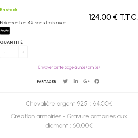
En stock
124
.00
€
T.T.C.
Paiement en 4X sans frais avec
QUANTITÉ
Envoyer cette page à un(e) ami(e)
PARTAGER
Chevalière argent 925 : 64.00€
Création armoiries - Gravure armoiries aux
diamant : 60.00€