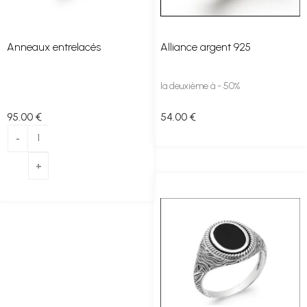
Anneaux entrelacés
Alliance argent 925
la deuxième à - 50%
95
.00
€
54
.00
€