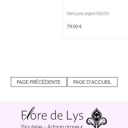
Demi jonc argent 925/00
79
.00
€