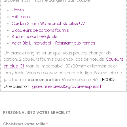
Bracelet marin manille Bangle n' Butt double.
Unisex
Fait main
Cordon 2 mm Waterproof stabilisé UV
2 couleurs de cordons fournis
Aucun noeud -Réglable
Acier 316 L Inoxydabl -
Résistant aux temps
Un bracelet original et unique.
Vous pouvez changer de
cordon, 2 couleurs fournis aux choix, pas de noeuds.
Couleurs
en plus ICI
.
Manille imperdable :
30x20
mm
et fermoir acier
inoxydable. Vous ne pouvez pas perdre la tige. Bourse toile de
jute fournie,
écrin en option
. Modèle déposé. Réf :
P00105.
Une question :
gravure.express1@gravure-express.fr
PERSONNALISEZ VOTRE BRACELET
Choisissez votre taille
*