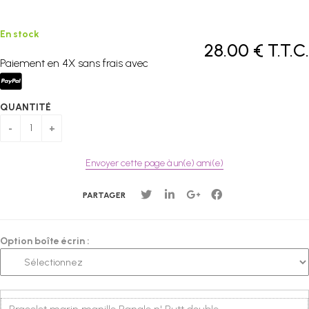
En stock
28
.00
€
T.T.C.
Paiement en 4X sans frais avec
QUANTITÉ
Envoyer cette page à un(e) ami(e)
PARTAGER
Option boîte écrin :