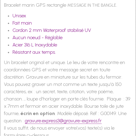
Bracelet marin GPS rectangle
.
MESSAGE IN THE BANGLE
Unisex
Fait main
Cordon 2 mm Waterproof stabilisé UV
Aucun noeud - Réglable
Acier 316 L Inoxydable
Résistant aux temps.
Un bracelet original et unique. Le lieu de votre rencontre en
coordonnées GPS et
v
otre message secret
en toute
discrétion
. Gravure en miniature sur les tubes du fermoir.
Vous pouvez graver un mot comme un texte jusqu'à 150
caractères, ex : un secret, texte, citation, votre poème,
chanson..., loupe d'horloger en porte clés fournie. Plaque : 39
x 7mm et fermoir en acier inoxydable. Bourse toile de jute
fournie,
écrin en option
. Modèle déposé. Réf : G00149. Une
question :
gravure.express3@gravure-express.fr
Il vous suffit, de nous envoyer votre(vos) texte(s) via le
formulaire ci-dessous.