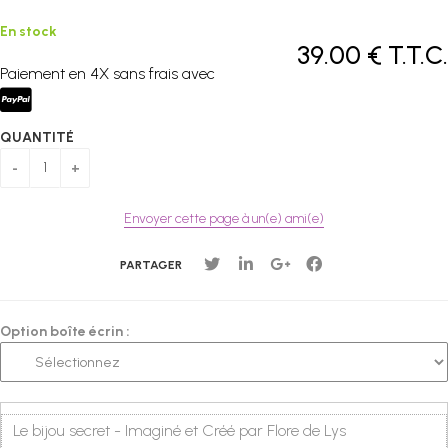
En stock
39
.00
€
T.T.C.
Paiement en 4X sans frais avec
QUANTITÉ
Envoyer cette page à un(e) ami(e)
PARTAGER
Option boîte écrin :
Le bijou secret - Imaginé et Créé par Flore de Lys