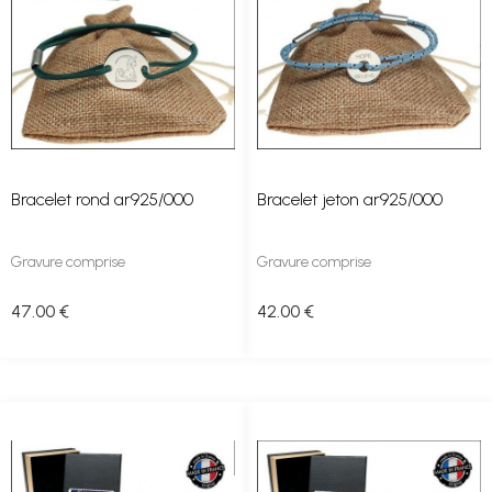
Bracelet rond ar925/000
Bracelet jeton ar925/000
Gravure comprise
Gravure comprise
47
.00
€
42
.00
€