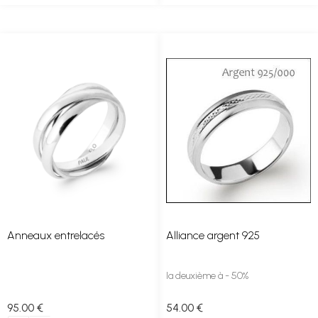
Anneaux entrelacés
Alliance argent 925
la deuxième à - 50%
95
.00
€
54
.00
€