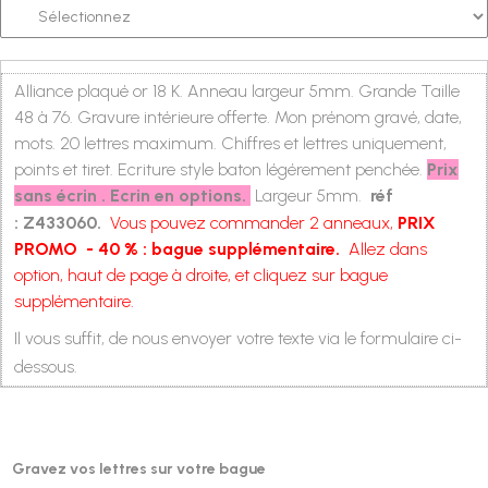
Alliance plaqué or 18 K. Anneau largeur 5mm. Grande Taille
48 à 76. Gravure intérieure offerte. Mon prénom gravé, date,
mots. 20 lettres maximum.
Chiffres et lettres uniquement,
points et tiret. Ecriture style baton légérement penchée.
Prix
sans écrin . Ecrin en options.
Largeur 5mm.
réf
:
Z433060.
Vous pouvez commander 2 anneaux,
PRIX
PROMO
- 40 %
: bague supplémentaire.
Allez dans
option, haut de page à droite, et cliquez sur bague
supplémentaire.
Il vous suffit, de nous envoyer votre texte via le formulaire ci-
dessous.
Gravez vos lettres sur votre bague