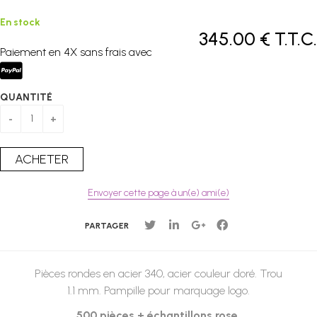
En stock
345
.00
€
T.T.C.
Paiement en 4X sans frais avec
QUANTITÉ
Envoyer cette page à un(e) ami(e)
PARTAGER
Pièces rondes en acier 340, acier couleur doré. Trou
1.1 mm. Pampille pour marquage logo.
500 pièces + échantillons rose.