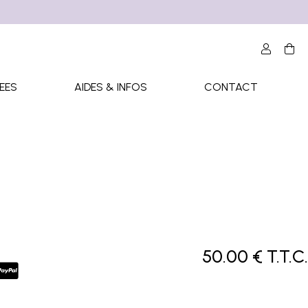
EES
AIDES & INFOS
CONTACT
50
.00
€
T.T.C.